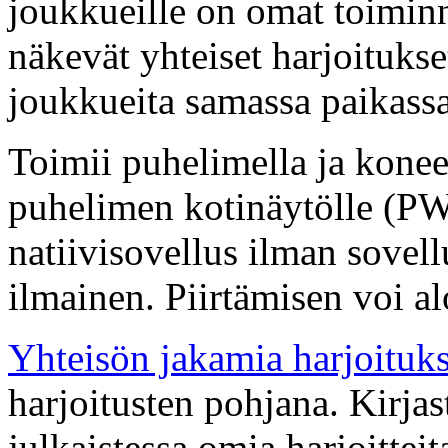
joukkueille on omat toimin
näkevät yhteiset harjoitukset
joukkueita samassa paikassa
Toimii puhelimella ja konee
puhelimen kotinäytölle (PWA
natiivisovellus ilman sovel
ilmainen. Piirtämisen voi al
Yhteisön jakamia harjoituks
harjoitusten pohjana. Kirja
julkaistessa omia harjoitteit