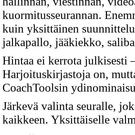
hallinnan, viestinnän, video
kuormitusseurannan. Enemmä
kuin yksittäinen suunnittelu
jalkapallo, jääkiekko, saliba
Hintaa ei kerrota julkisesti
Harjoituskirjastoja on, mutt
CoachToolsin ydinominaisu
Järkevä valinta seuralle, jo
kaikkeen. Yksittäiselle valme