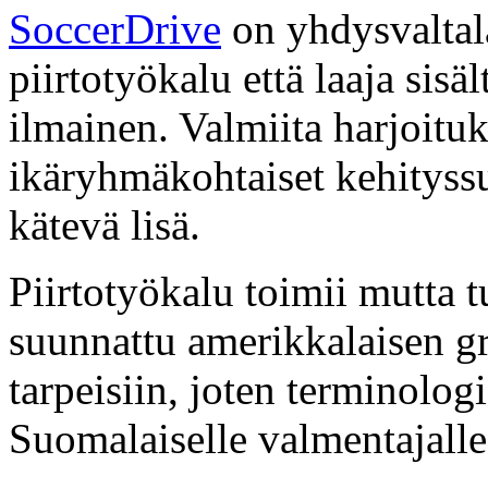
SoccerDrive
on yhdysvaltala
piirtotyökalu että laaja sisä
ilmainen. Valmiita harjoituk
ikäryhmäkohtaiset kehitys
kätevä lisä.
Piirtotyökalu toimii mutta t
suunnattu amerikkalaisen g
tarpeisiin, joten terminologi
Suomalaiselle valmentajalle 