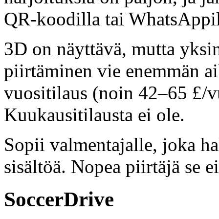
QR-koodilla tai WhatsAppil
3D on näyttävä, mutta yksin
piirtäminen vie enemmän ai
vuositilaus (noin 42–65 £/v
Kuukausitilausta ei ole.
Sopii valmentajalle, joka ha
sisältöä. Nopea piirtäjä se ei
SoccerDrive