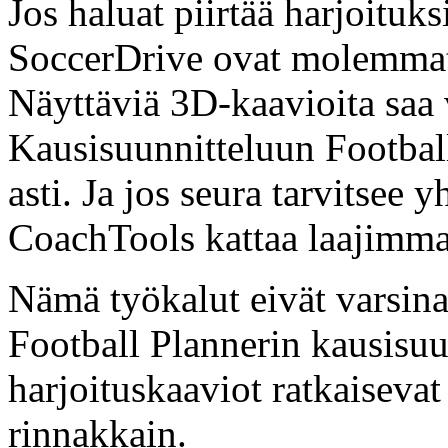
Jos haluat piirtää harjoituks
SoccerDrive ovat molemmat 
Näyttäviä 3D-kaavioita saa 
Kausisuunnitteluun Football
asti. Ja jos seura tarvitsee
CoachTools kattaa laajimma
Nämä työkalut eivät varsinai
Football Plannerin kausisuu
harjoituskaaviot ratkaiseva
rinnakkain.