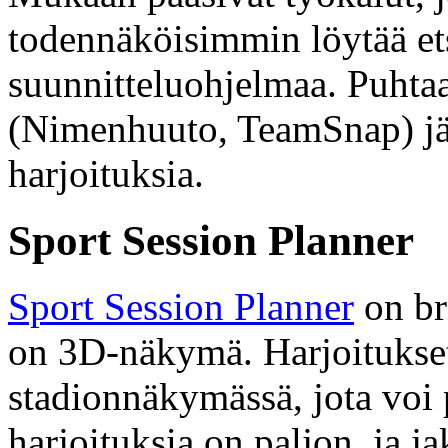
todennäköisimmin löytää ets
suunnitteluohjelmaa. Puhtaa
(Nimenhuuto, TeamSnap) jäiv
harjoituksia.
Sport Session Planner
Sport Session Planner
on bri
on 3D-näkymä. Harjoitukset
stadionnäkymässä, jota voi p
harjoituksia on paljon, ja j