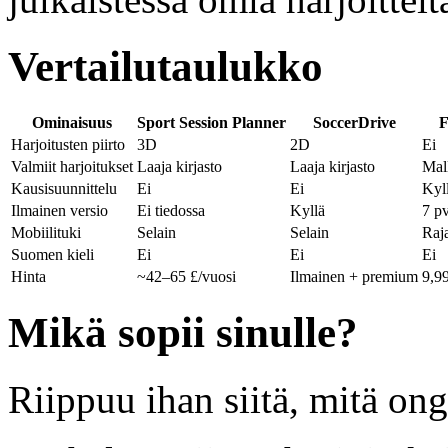
Vertailutaulukko
Ominaisuus
Sport Session Planner
SoccerDrive
F
Harjoitusten piirto
3D
2D
Ei
Valmiit harjoitukset
Laaja kirjasto
Laaja kirjasto
Mal
Kausisuunnittelu
Ei
Ei
Kyl
Ilmainen versio
Ei tiedossa
Kyllä
7 p
Mobiilituki
Selain
Selain
Raja
Suomen kieli
Ei
Ei
Ei
Hinta
~42–65 £/vuosi
Ilmainen + premium
9,9
Mikä sopii sinulle?
Riippuu ihan siitä, mitä on