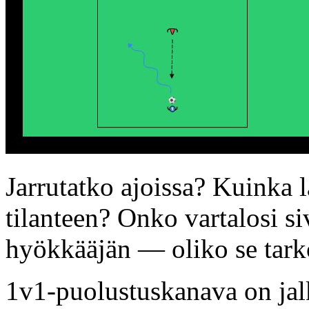
Jarrutatko ajoissa? Kuinka l
tilanteen? Onko vartalosi s
hyökkääjän — oliko se tark
1v1-puolustuskanava on jalk