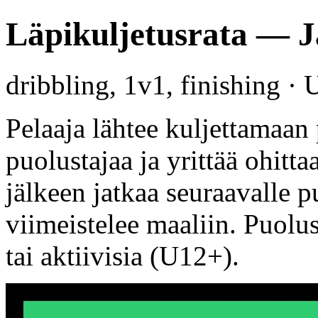
Läpikuljetusrata — J
dribbling, 1v1, finishing ·
Pelaaja lähtee kuljettamaan
puolustajaa ja yrittää ohitt
jälkeen jatkaa seuraavalle p
viimeistelee maaliin. Puolu
tai aktiivisia (U12+).