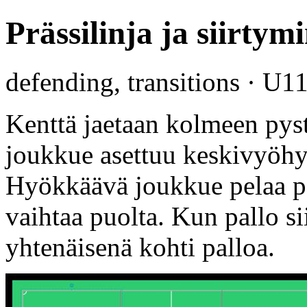
Prässilinja ja siirty
defending, transitions · U1
Kenttä jaetaan kolmeen py
joukkue asettuu keskivyöhy
Hyökkäävä joukkue pelaa pa
vaihtaa puolta. Kun pallo si
yhtenäisenä kohti palloa.