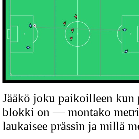
Jääkö joku paikoilleen kun p
blokki on — montako metriä
laukaisee prässin ja millä m