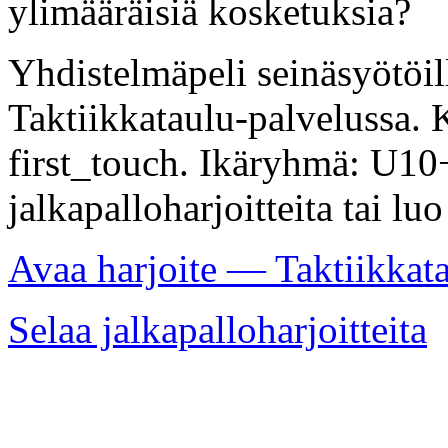
ylimääräisiä kosketuksia?
Yhdistelmäpeli seinäsyötöill
Taktiikkataulu-palvelussa. K
first_touch. Ikäryhmä: U10+
jalkapalloharjoitteita tai lu
Avaa harjoite — Taktiikkat
Selaa jalkapalloharjoitteita