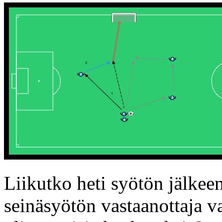
Liikutko heti syötön jälke
seinäsyötön vastaanottaja v