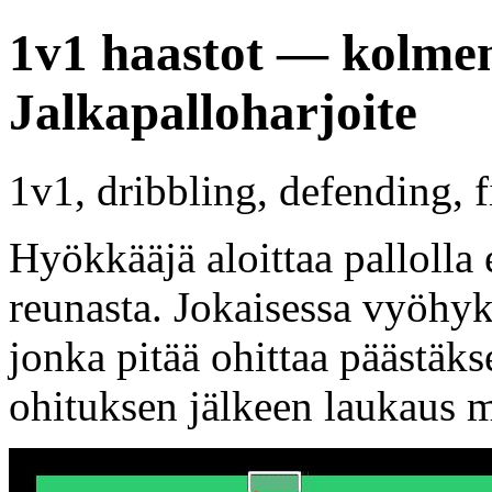
1v1 haastot — kolme
Jalkapalloharjoite
1v1, dribbling, defending, 
Hyökkääjä aloittaa palloll
reunasta. Jokaisessa vyöhyk
jonka pitää ohittaa päästäk
ohituksen jälkeen laukaus m