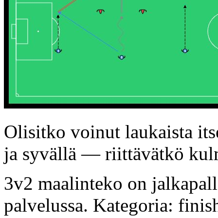
Olisitko voinut laukaista its
ja syvällä — riittävätkö kul
3v2 maalinteko on jalkapall
palvelussa. Kategoria: finis