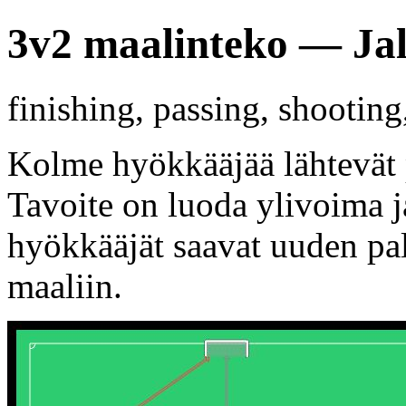
3v2 maalinteko — Jal
finishing, passing, shootin
Kolme hyökkääjää lähtevät p
Tavoite on luoda ylivoima j
hyökkääjät saavat uuden pa
maaliin.